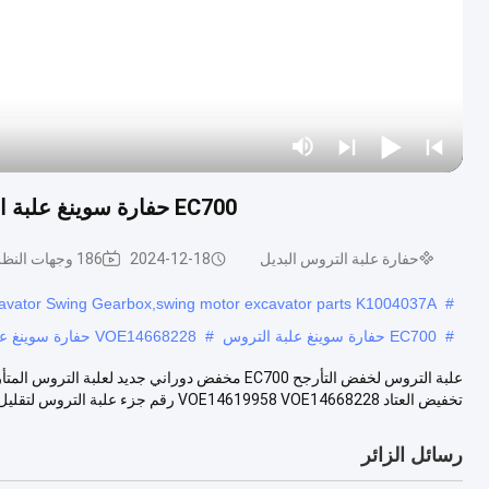
EC700 حفارة سوينغ علبة التروس تخفيض العتاد VOE14619958 VOE14668228
حفارة علبة التروس البديل
2024-12-18
186 وجهات النظر
vator Swing Gearbox,swing motor excavator parts K1004037A
#
#
EC700 حفارة سوينغ علبة التروس
#
VOE14668228 حفارة سوينغ علبة التروس
تخفيض العتاد VOE14619958 VOE14668228 رقم جزء علبة التروس لتقليل التأرجح ....
رسائل الزائر