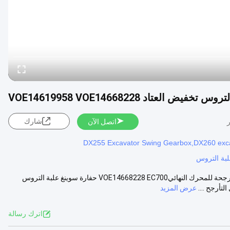
شارك
اتصل الآن
DX255 Excavator Swing Gearbox,DX260 exca
علبة التروس لخفض التأرجح EC700 مخفض دوراني جديد لعلبة التروس المتأرجحة للمحرك النهائيVOE14668228 EC700 حفارة سوينغ علبة التروس
عرض المزيد
اترك رسالة