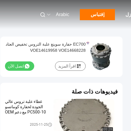
زل
إقتباس
Arabic
EC700 حفارة سوينغ علبة التروس تخفيض العتاد
VOE14619958 VOE14668228
اقرأ المزيد
اتصل الآن
فيديوهات ذات صلة
غطاء علبة تروس عالي
الجودة لحفارة كوماتسو
PC500-10 مع دعم OEM
حفارة علبة التروس البديل
2025-11-25
00:28