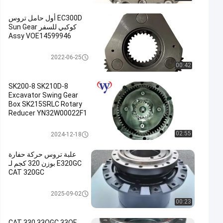
EC300D أول حامل تروس
كوكبي للسفر Sun Gear
Assy VOE14599946
تجميع حامل الكوكب
2022-06-25
00:42
SK200-8 SK210D-8
Excavator Swing Gear
Box SK215SRLC Rotary
Reducer YN32W00022F1
YN32W00022F2
حفارة علبة التروس البديل
02:55
2024-12-18
علبة تروس حركة حفارة
E320GC بوزن 320 كجم لـ
CAT 320GC
علبة التروس حفارة
2025-09-02
00:23
CAT 330 33OGC 33OF