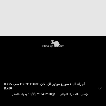
أجزاء البناء سوينغ موتور الإسكان E307E E308E صب DX75
DX80
مبيت المحرك النهائي
2024-12-18
18 وجهات النظر