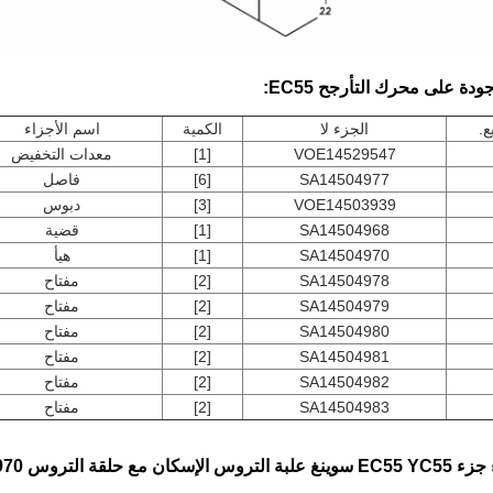
ودة على محرك التأرجح EC55:
ع.
الجزء لا
الكمية
اسم الأجزاء
VOE14529547
[1]
معدات التخفيض
SA14504977
[6]
فاصل
VOE14503939
[3]
دبوس
SA14504968
[1]
قضية
SA14504970
[1]
هيأ
SA14504978
[2]
مفتاح
SA14504979
[2]
مفتاح
SA14504980
[2]
مفتاح
SA14504981
[2]
مفتاح
SA14504982
[2]
مفتاح
SA14504983
[2]
مفتاح
مع حلقة التروس SA14504970