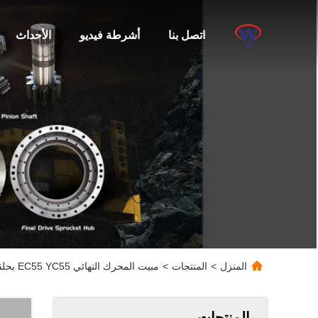
اتصل بنا
أشرطة فيديو
الأحداث
المنزل
>
المنتجات
>
مبيت المحرك النهائي EC55 YC55 بحلقة تروس SA14504970
المنتجات