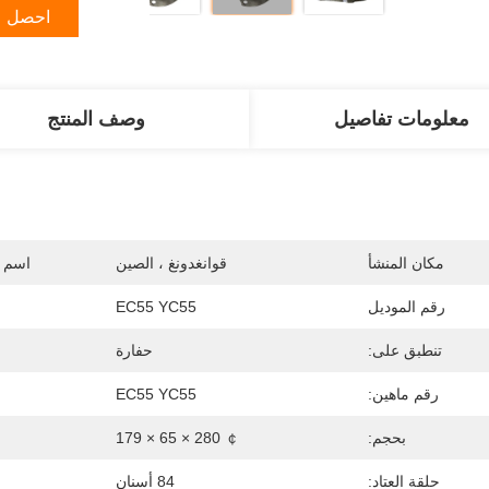
احصل ع
معلومات تفاصيل
وصف المنتج
مكان المنشأ
قوانغدونغ ، الصين
اسم ا
رقم الموديل
EC55 YC55
تنطبق على:
حفارة
رقم ماهين:
EC55 YC55
بحجم:
￠ 280 × 65 × 179
حلقة العتاد:
84 أسنان