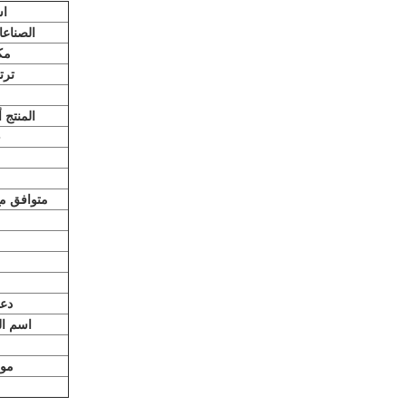
اس
الصناعا
مك
ترت
المنتج أ
ج
متوافق مع 
دع
اسم الع
موع