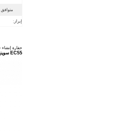
متوافق م
إبراز:
حفارة إنشاء جزء EC55 YC55 سوينغ علبة التروس الإسكان مع حلق
EC55 سوينغ شافت هاوس مع حلقة تروس