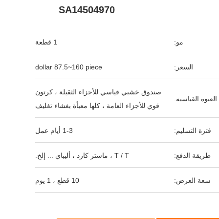
SA14504970
مو:
1 قطعة
السعر:
dollar 87.5~160 piece
صندوق خشبي قياسي للأجزاء الثقيلة ، كرتون
العبوة القياسية:
قوي للأجزاء العامة ، كلها معبأة بغشاء تغليف
فترة التسليم:
1-3 أيام عمل
طريقة الدفع:
T / T ، ماستر كارد ، أليباي ... إلخ.
سعة العرض:
10 قطع ، 1 يوم