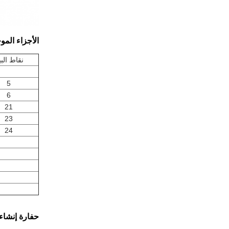
الأجزاء الموج
نقاط البي
5
6
21
23
24
حفارة إنشاء جزء EC55 YC55 سوينغ علبة التروس الإسكان 