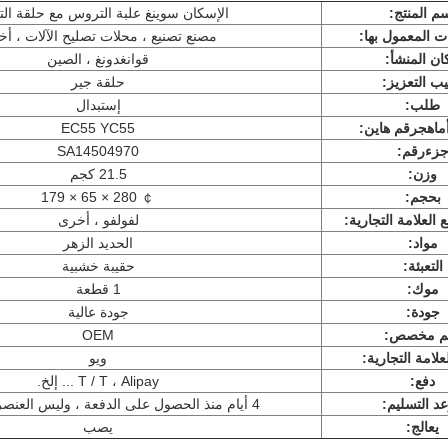
م المنتج
:
الإسكان سوينغ علبة التروس مع حلقة ال
ت المعمول بها:
مصنع تصنيع ، محلات تصليح الآلات ، أ
ان المنشأ:
قوانغدونغ ، الصين
يب التعزيز:
حلقة جير
طلب:
إستبدال
ماه
ج
رقم هاين
:
EC55 YC55
زء
رقم
:
SA14504970
وزن:
21.5 كجم
بحجم:
￠ 280 × 65 × 179
العلامة التجارية:
لفولفو ، أخرى
مواد:
الحديد الزهر
التعبئة:
حقيبة خشبية
موك:
1 قطعة
جودة:
جودة عالية
م مخصص:
OEM
لامة التجارية:
ويو
دفع:
T / T ، Alipay ... إلخ.
د التسليم:
4 أيام منذ الحصول على الدفعة ، وليس العنصر المخصص
يعالج:
يصب