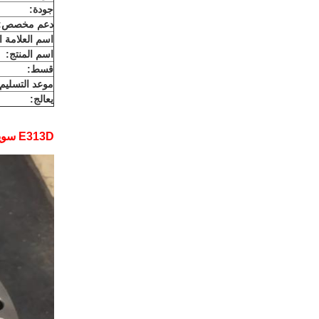
جودة:
دعم مخصص:
اسم العلامة ال
اسم المنتج:
قسط:
موعد التسليم:
يعالج:
E313D سوينغ شافت صور الإسكان: