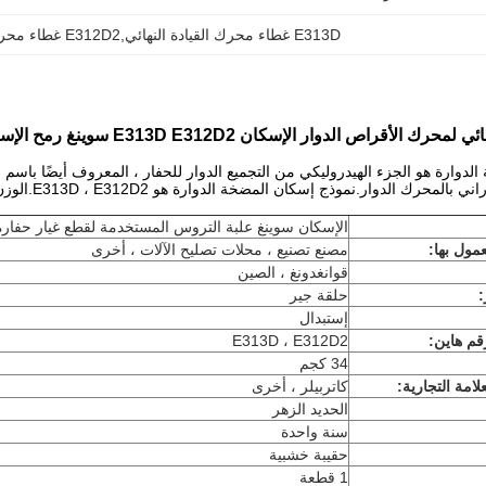
E313D غطاء محرك القيادة النهائي,E312D2 غطاء محرك القيادة النهائي
رك الأقراص الدوار الإسكان E313D E312D2 سوينغ رمح الإسكان
لدوارة هو الجزء الهيدروليكي من التجميع الدوار للحفار ، المعروف أيضًا باس
لمحرك الدوار.نموذج إسكان المضخة الدوارة هو E313D ، E312D2.الوزن حوالي 34 كجم.
الإسكان سوينغ علبة التروس المستخدمة لقطع غيار حفارة 313D
مول بها:
مصنع تصنيع ، محلات تصليح الآلات ، أخرى
قوانغدونغ ، الصين
:
حلقة جير
إستبدال
قم هاين
:
E313D ، E312D2
34 كجم
لامة التجارية:
كاتربيلر ، أخرى
الحديد الزهر
سنة واحدة
حقيبة خشبية
1 قطعة