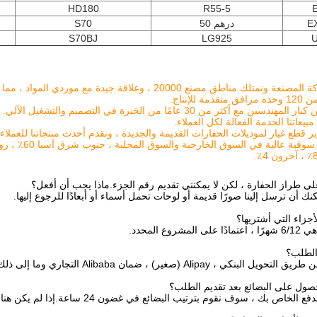
HD180
R55-5
E
درهم 50
S70
S70BJ
LG925
ناطق مصنع 20000 ، وعلاقة جيدة مع موردي المواد ، مما يجعل الأسعار أكثر تنافسية وجودة ثابتة.
مة للإنتاج.
بيعاتنا الخدمة الفعالة لكل العملاء.
ر قطع غيار لموديلات الحفارات القديمة والجديدة ، ونقدم أحدث منتجاتنا للعمل
 طراز الحفارة ، لكن لا يمكنني تقديم رقم الجزء.ماذا يجب أن أفعل؟
نك أن ترسل إلينا صورًا قديمة أو لوحات تحمل أسماء أو أبعادًا للرجوع إليها.
أجزاء التي أشتريها؟
مشروع المحدد.
الطلب؟
لبنكي ، Alipay (صغير) ، ضمان Alibaba التجاري وما إلى ذلك.
صول على البضائع بعد تقديم الطلب؟
 بك ، سوف نقوم بترتيب البضائع في غضون 24 ساعة.إذا لم يكن هناك مخزون ، فسنبلغك قبل تقديم الطلب.