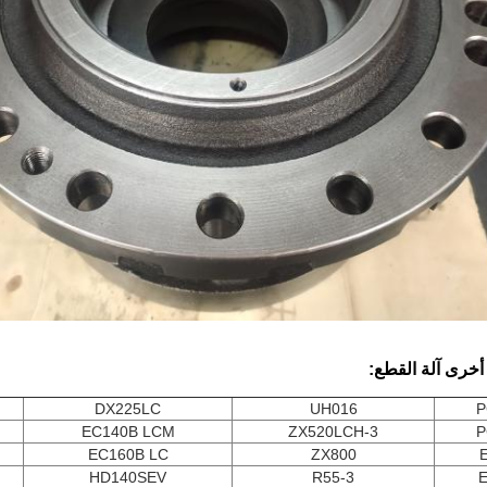
ر أخرى
آلة
القطع:
DX225LC
UH016
P
EC140B LCM
ZX520LCH-3
P
EC160B LC
ZX800
HD140SEV
R55-3