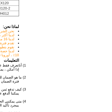
EX120
X120-2
UH012
لماذا نحن:
نحن الشركة المصنعة ونمتلك م
لدينا أكثر من 120 وحدة مرافق متقد
لدينا 16 من كبار المهندسين مع أكثر من 30 عامًا من الخبرة في التصميم والتشغيل الآلي.
تقدم فترة م
نقوم بتطوي
10٪ ، أوروبا 8٪ ، آخرون 4٪.
التعليمات
1) أنا
تعرف فقط على
إذا أمكن ، يمك
2)
ما هو الضمان لل
فترة الضمان هي 6/12 شهرًا ، اعتمادًا على ال
3)
كيف تدفع ثمن 
يمكننا الدفع عن طريق التحويل ا
4)
متى يمكنني الح
بمجرد تأكيد الدفع الخاص