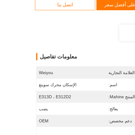
لى أفضل سعر
اتصل بنا
معلومات تفاصيل
لعلامة التجارية
Weiyou
اسم:
الإسكان محرك سوينغ
تج Mahine:
E313D ، E312D2
يعالج:
يصب
دعم مخصص:
OEM