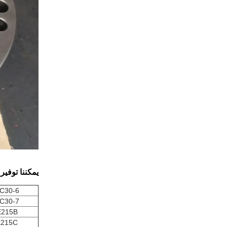
يمكننا توفي
C30-6
C30-7
E215B
E215C