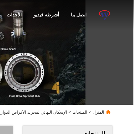
اتصل بنا
أشرطة فيديو
الأحداث
المنزل
>
المنتجات
>
الإسكان النهائي لمحرك الأقراص الدوار الإسكان E313D E312D2 سوي
المنتجات