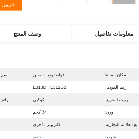
احصل ع
معلومات تفاصيل
وصف المنتج
مكان المنشأ
قوانغدونغ ، الصين
اسم ا
رقم الموديل
E313D ، E312D2
ترتيب التعزيز:
كوكبي
رقم المن
وزن:
34 كجم
ع العلامة التجارية:
كاتربيلر ، أخرى
شرط:
جديد