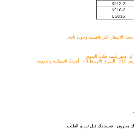
K912-2
K916-2
LG915
اء كل شهر لتلبية طلب السوق.
لدينا حصة سوقية عالية في السوق الخارجية والسوق المحلية ، جنوب شرق آسيا 60٪ ، روسيا 10٪ ، الشرق الأوسط 8٪ ، أمريكا الشمالية والجنوبية