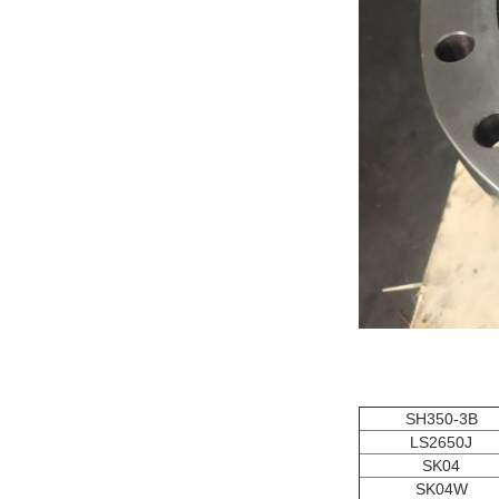
SH350-3B
LS2650J
SK04
SK04W