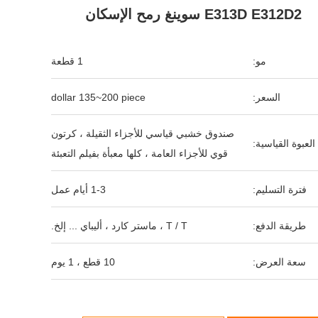
E313D E312D2 سوينغ رمح الإسكان
مو:
1 قطعة
السعر:
dollar 135~200 piece
صندوق خشبي قياسي للأجزاء الثقيلة ، كرتون
العبوة القياسية:
قوي للأجزاء العامة ، كلها معبأة بفيلم التعبئة
فترة التسليم:
1-3 أيام عمل
طريقة الدفع:
T / T ، ماستر كارد ، أليباي ... إلخ.
سعة العرض:
10 قطع ، 1 يوم