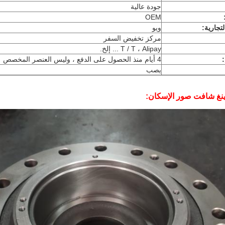
جودة عالية
OEM
تجارية:
ويو
مركز تخفيض السفر
T / T ، Alipay ... إلخ.
4 أيام منذ الحصول على الدفع ، وليس العنصر المخصص
يصب