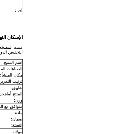
إبراز:
الإسكان النهائي لمح
مبيت المضخة ا
التخفيض الدوراني با
اسم المنتج
:
الصناعات المع
مكان المنشأ:
ترتيب التعزيز
تطبيق:
المنتج أماه
ج
ر
وزن:
متوافق مع الع
مادة:
ضمان:
التعبئة:
موك: