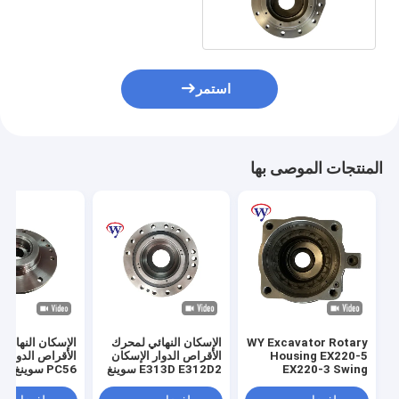
Housing للحفارة
استمر
المنتجات الموصى بها
WY Excavator Rotary
الإسكان النهائي لمحرك
الإسكان النهائي
Housing EX220-5
الأقراص الدوار الإسكان
الأقراص الدوار ا
EX220-3 Swing
E313D E312D2 سوينغ
PC56 سوينغ رم
Motor Housing
رمح الإسكان
الإسكان
4330233 Case