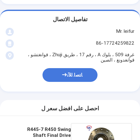
تفاصيل الاتصال
Mr. leifur
86-17724259822
غرفة 509 ، بلوك A ، رقم 17 ، طريق Zhuji ، قوانغتشو ،
قوانغدونغ ، الصين
ﺎﺘﺼﻟ ﺍﻶﻧ
احصل على افضل سعر ل
R445-7 R450 Swing
Shaft Final Drive