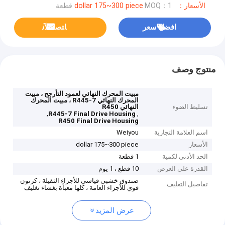
الأسعار：dollar 175~300 piece
MOQ：1 قطعة
افضل سعر
ﺎﺘﺼﻟ ﺍﻶﻧ
منتوج وصف
مبيت المحرك النهائي لعمود التأرجح ، مبيت
المحرك النهائي R445-7 ، مبيت المحرك
تسليط الضوء
النهائي R450
,
,
R445-7 Final Drive Housing
R450 Final Drive Housing
اسم العلامة التجارية
Weiyou
الأسعار
dollar 175~300 piece
الحد الأدنى لكمية
1 قطعة
القدرة على العرض
10 قطع ، 1 يوم
صندوق خشبي قياسي للأجزاء الثقيلة ، كرتون
تفاصيل التغليف
قوي للأجزاء العامة ، كلها معبأة بغشاء تغليف
عرض المزيد