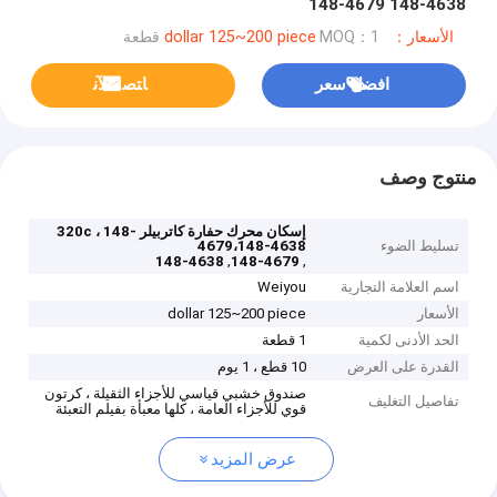
148-4679 148-4638
الأسعار：dollar 125~200 piece
MOQ：1 قطعة
افضل سعر
ﺎﺘﺼﻟ ﺍﻶﻧ
منتوج وصف
إسكان محرك حفارة كاتربيلر 320c ، 148-
تسليط الضوء
4679،148-4638
,
,
148-4638
148-4679
اسم العلامة التجارية
Weiyou
الأسعار
dollar 125~200 piece
الحد الأدنى لكمية
1 قطعة
القدرة على العرض
10 قطع ، 1 يوم
صندوق خشبي قياسي للأجزاء الثقيلة ، كرتون
تفاصيل التغليف
قوي للأجزاء العامة ، كلها معبأة بفيلم التعبئة
عرض المزيد