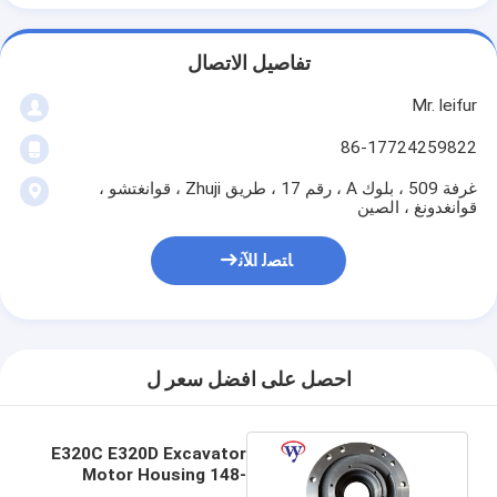
تفاصيل الاتصال
Mr. leifur
86-17724259822
غرفة 509 ، بلوك A ، رقم 17 ، طريق Zhuji ، قوانغتشو ،
قوانغدونغ ، الصين
ﺎﺘﺼﻟ ﺍﻶﻧ
احصل على افضل سعر ل
E320C E320D Excavator
Motor Housing 148-
4644 148-4679 148-