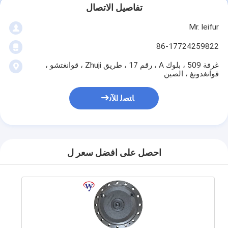
تفاصيل الاتصال
Mr. leifur
86-17724259822
غرفة 509 ، بلوك A ، رقم 17 ، طريق Zhuji ، قوانغتشو ،
قوانغدونغ ، الصين
ﺎﺘﺼﻟ ﺍﻶﻧ
احصل على افضل سعر ل