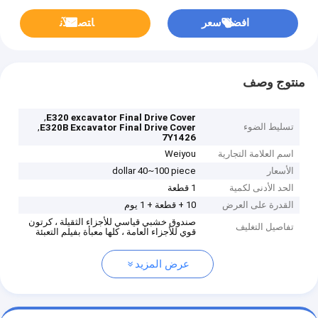
افضل سعر
ﺎﺘﺼﻟ ﺍﻶﻧ
منتوج وصف
,
E320 excavator Final Drive Cover
تسليط الضوء
,
E320B Excavator Final Drive Cover
7Y1426
اسم العلامة التجارية
Weiyou
الأسعار
dollar 40~100 piece
الحد الأدنى لكمية
1 قطعة
القدرة على العرض
10 + قطعة + 1 يوم
صندوق خشبي قياسي للأجزاء الثقيلة ، كرتون
تفاصيل التغليف
قوي للأجزاء العامة ، كلها معبأة بفيلم التعبئة
عرض المزيد