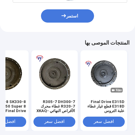
استمر
المنتجات الموصى بها
50-8 SK330-8
R305-7 DH300-7
Final Drive E315D
E318D قطع غيار غطاء
R320-7 غطاء محرك
SK350 Super 8
علبة التروس
الأقراص النهائي XKAQ-
05 Final Drive
Cover
00209
5V00023S024
افضل سعر
افضل سعر
افضل سع