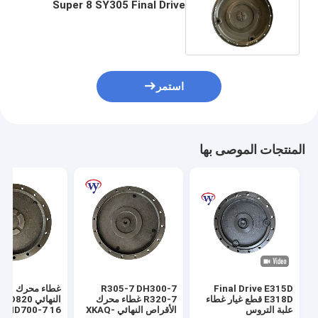
Super 8 SY305 Final Drive
Cover LC15V00023S024
استمر
المنتجات الموصى بها
Final Drive E315D
R305-7 DH300-7
غطاء محرك الأق
E318D قطع غيار غطاء
R320-7 غطاء محرك
النهائي 20
علبة التروس
الأقراص النهائي XKAQ-
7 16