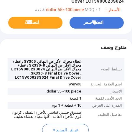
Cover LC15V00023S024
الأسعار：dollar 55~100 piece
MOQ：1 قطعة
افضل سعر
ﺎﺘﺼﻟ ﺍﻶﻧ
منتوج وصف
غطاء محرك الأقراص النهائي SY305 ، غطاء
محرك الأقراص النهائي SK330-8 ، غطاء
تسليط الضوء
محرك الأقراص النهائي LC15V00023S024
,
,
SK330-8 Final Drive Cover
LC15V00023S024 Final Drive Cover
اسم العلامة التجارية
Weiyou
الأسعار
dollar 55~100 piece
الحد الأدنى لكمية
1 قطعة
القدرة على العرض
10 + قطعة + 1 يوم
صندوق خشبي قياسي للأجزاء الثقيلة ، كرتون
تفاصيل التغليف
قوي للأجزاء العامة ، كلها معبأة بغشاء تغليف
عرض المزيد