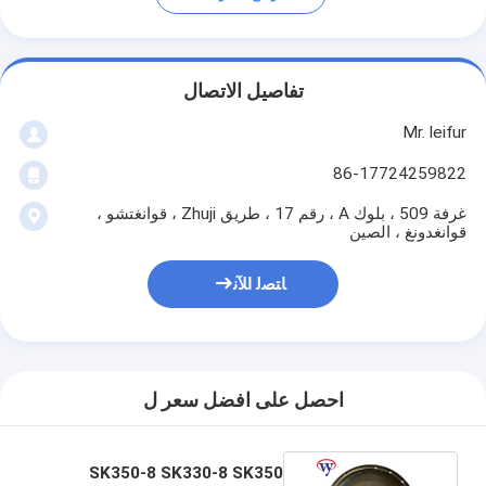
تفاصيل الاتصال
Mr. leifur
86-17724259822
غرفة 509 ، بلوك A ، رقم 17 ، طريق Zhuji ، قوانغتشو ،
قوانغدونغ ، الصين
ﺎﺘﺼﻟ ﺍﻶﻧ
احصل على افضل سعر ل
SK350-8 SK330-8 SK350