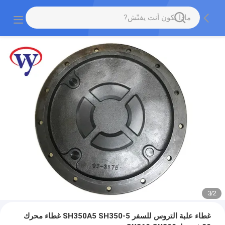
3
/
2
غطاء علبة التروس للسفر SH350A5 SH350-5 غطاء محرك