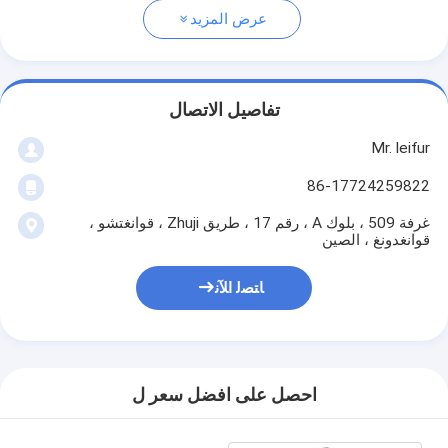
عرض المزيد
تفاصيل الاتصال
Mr. leifur
86-17724259822
غرفة 509 ، بلوك A ، رقم 17 ، طريق Zhuji ، قوانغتشو ،
قوانغدونغ ، الصين
ﺎﺘﺼﻟ ﺍﻶﻧ
احصل على افضل سعر ل