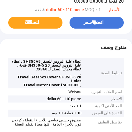
20 فتحة لـ CX360 CX300
الأسعار：dollar 60~110 piece
MOQ：1 قطعة
افضل سعر
ﺎﺘﺼﻟ ﺍﻶﻧ
منتوج وصف
غطاء علبة التروس للسفر SH350A5 ، غطاء
علبة التروس للسفر SH350-5 20 فتحة ،
غطاء محرك السفر لـ CX360
تسليط الضوء
,
Travel Gearbox Cover SH350-5 20
Holes
,
Travel Motor Cover for CX360
اسم العلامة التجارية
Weiyou
الأسعار
dollar 60~110 piece
الحد الأدنى لكمية
1 قطعة
القدرة على العرض
10 + قطعة + 1 يوم
صندوق خشبي قياسي للأجزاء الثقيلة ، كرتون
تفاصيل التغليف
قوي للأجزاء العامة ، كلها معبأة بفيلم التعبئة