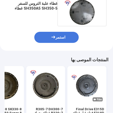
غطاء علبة التروس للسفر
SH350A5 SH350-5 غطاء
محرك 20 فتحة لـ CX360
CX300
استمر
المنتجات الموصى بها
50-8 SK330-8
R305-7 DH300-7
Final Drive E315D
E318D قطع غيار غطاء
R320-7 غطاء محرك
SK350 Super 8