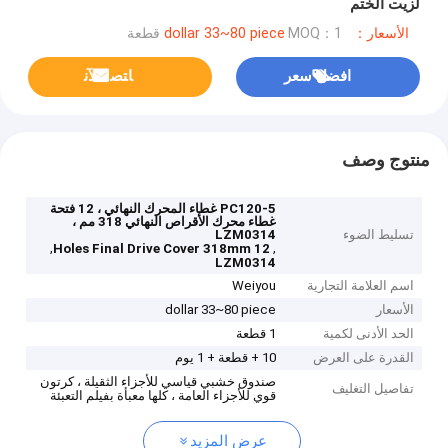
لزيت الختم
الأسعار：dollar 33~80 piece
MOQ：1 قطعة
افضل سعر
ﺎﺘﺼﻟ ﺍﻶﻧ
منتوج وصف
PC120-5 غطاء المحرك النهائي ، 12 فتحة
غطاء محرك الأقراص النهائي 318 مم ،
تسليط الضوء
LZM0314
,
,
12 Holes Final Drive Cover 318mm
LZM0314
اسم العلامة التجارية
Weiyou
الأسعار
dollar 33~80 piece
الحد الأدنى لكمية
1 قطعة
القدرة على العرض
10 + قطعة + 1 يوم
صندوق خشبي قياسي للأجزاء الثقيلة ، كرتون
تفاصيل التغليف
قوي للأجزاء العامة ، كلها معبأة بفيلم التعبئة
عرض المزيد