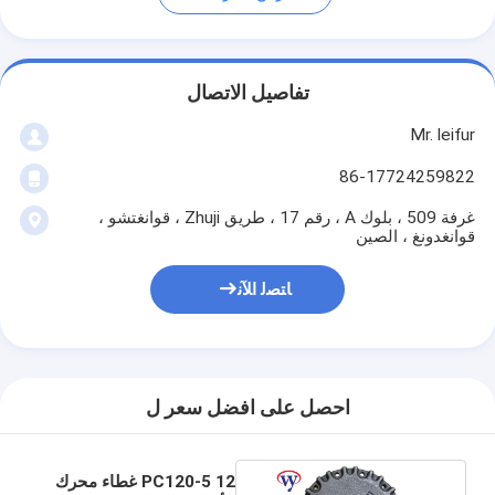
تفاصيل الاتصال
Mr. leifur
86-17724259822
غرفة 509 ، بلوك A ، رقم 17 ، طريق Zhuji ، قوانغتشو ،
قوانغدونغ ، الصين
ﺎﺘﺼﻟ ﺍﻶﻧ
احصل على افضل سعر ل
PC120-5 12 غطاء محرك