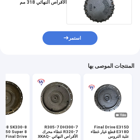
الأقراص النهائي 318 مم
LZM0314 لزيت الختم
استمر
المنتجات الموصى بها
50-8 SK330-8
R305-7 DH300-7
Final Drive E315D
E318D قطع غيار غطاء
R320-7 غطاء محرك
SK350 Super 8
علبة التروس
الأقراص النهائي XKAQ-
05 Final Drive