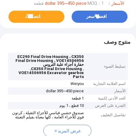
الأسعار：dollar 395~450 piece
MOQ：1 قطعة
افضل سعر
ﺎﺘﺼﻟ ﺍﻶﻧ
منتوج وصف
EC290 Final Drive Housing ، CX350
Final Drive Housing ، VOE14506956
حفارة أجزاء علبة التروس
تسليط الضوء
,
,
CX350 Final Drive Housing
VOE14506956 Excavator gearbox
Parts
اسم العلامة التجارية
Weiyou
الأسعار
dollar 395~450 piece
الحد الأدنى لكمية
1 قطعة
القدرة على العرض
10 قطع ، 1 يوم
صندوق خشبي قياسي للأجزاء الثقيلة ، كرتون
تفاصيل التغليف
قوي للأجزاء العامة ، كلها معبأة بفيلم التعبئة
عرض المزيد