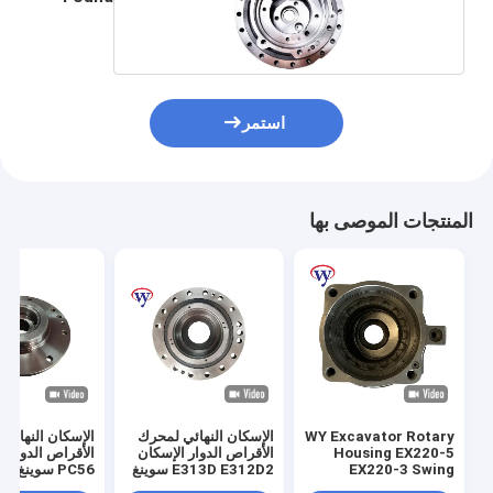
استمر
المنتجات الموصى بها
WY Excavator Rotary
الإسكان النهائي لمحرك
الإسكان النهائي
Housing EX220-5
الأقراص الدوار الإسكان
الأقراص الدوار ا
EX220-3 Swing
E313D E312D2 سوينغ
PC56 سوينغ رم
Motor Housing
رمح الإسكان
الإسكان