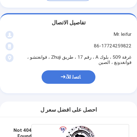
تفاصيل الاتصال
Mr. leifur
86-17724259822
غرفة 509 ، بلوك A ، رقم 17 ، طريق Zhuji ، قوانغتشو ،
قوانغدونغ ، الصين
ﺎﺘﺼﻟ ﺍﻶﻧ
احصل على افضل سعر ل
404 Not
Found