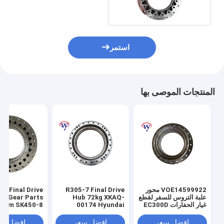
استمر
المنتجات الموصى بها
VOE14599922 محور
R305-7 Final Drive
8 Final Drive
علبة التروس للسفر لقطع
Hub 72kg XKAQ-
ry Gear Parts
غيار الحفارات EC300D
00174 Hyundai
Drum SK450-8
xcavator Hub
Excavator Spare
Hub Hub
Parts
افضل سعر
افضل سعر
افضل سع