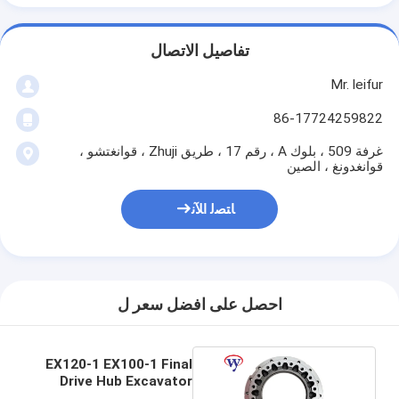
تفاصيل الاتصال
Mr. leifur
86-17724259822
غرفة 509 ، بلوك A ، رقم 17 ، طريق Zhuji ، قوانغتشو ،
قوانغدونغ ، الصين
ﺎﺘﺼﻟ ﺍﻶﻧ
احصل على افضل سعر ل
EX120-1 EX100-1 Final
Drive Hub Excavator
Spare Parts 1009401