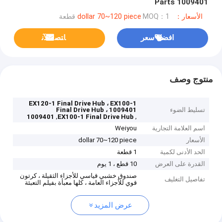
Parts 1009401
الأسعار：dollar 70~120 piece
MOQ：1 قطعة
افضل سعر
ﺎﺘﺼﻟ ﺍﻶﻧ
منتوج وصف
EX120-1 Final Drive Hub ، EX100-1
تسليط الضوء
Final Drive Hub ، 1009401
,
,
1009401
EX100-1 Final Drive Hub
اسم العلامة التجارية
Weiyou
الأسعار
dollar 70~120 piece
الحد الأدنى لكمية
1 قطعة
القدرة على العرض
10 قطع ، 1 يوم
صندوق خشبي قياسي للأجزاء الثقيلة ، كرتون
تفاصيل التغليف
قوي للأجزاء العامة ، كلها معبأة بفيلم التعبئة
عرض المزيد