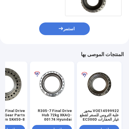
أجزاء حفارة
استمر
المنتجات الموصى بها
VOE14599922 محور
R305-7 Final Drive
8 Final Drive
علبة التروس للسفر لقطع
Hub 72kg XKAQ-
ry Gear Parts
غيار الحفارات EC300D
00174 Hyundai
Drum SK450-8
xcavator Hub
Excavator Spare
Hub Hub
Parts