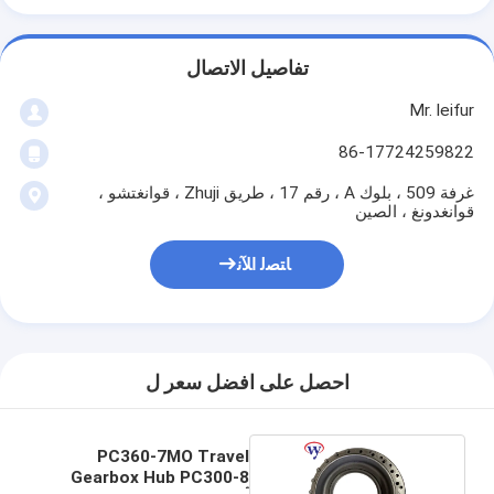
تفاصيل الاتصال
Mr. leifur
86-17724259822
غرفة 509 ، بلوك A ، رقم 17 ، طريق Zhuji ، قوانغتشو ،
قوانغدونغ ، الصين
ﺎﺘﺼﻟ ﺍﻶﻧ
احصل على افضل سعر ل
PC360-7MO Travel
Gearbox Hub PC300-8