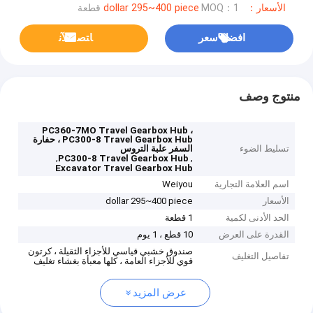
الأسعار：dollar 295~400 piece
MOQ：1 قطعة
افضل سعر
ﺎﺘﺼﻟ ﺍﻶﻧ
منتوج وصف
PC360-7MO Travel Gearbox Hub ،
PC300-8 Travel Gearbox Hub ، حفارة
تسليط الضوء
السفر علبة التروس
,
,
PC300-8 Travel Gearbox Hub
Excavator Travel Gearbox Hub
اسم العلامة التجارية
Weiyou
الأسعار
dollar 295~400 piece
الحد الأدنى لكمية
1 قطعة
القدرة على العرض
10 قطع ، 1 يوم
صندوق خشبي قياسي للأجزاء الثقيلة ، كرتون
تفاصيل التغليف
قوي للأجزاء العامة ، كلها معبأة بغشاء تغليف
عرض المزيد