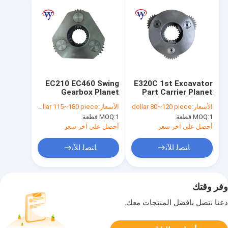
EC210 EC460 Swing
E320C 1st Excavator
Gearbox Planet
Part Carrier Planet
Carrier Gear SA7118-
191-2578-A
الأسعار:
dollar 80~120 piece
الأسعار:
dollar 115~180 piece
30200
1 قطعة
MOQ:
1 قطعة
MOQ:
أحصل على آخر سعر
أحصل على آخر سعر
ﺎﺘﺼﻟ ﺍﻶﻧ
ﺎﺘﺼﻟ ﺍﻶﻧ
وفر وقتك
دعنا نتصل بأفضل المنتجات معك.