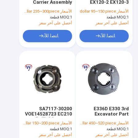
Carrier Assembly
EX120-2 EX120-3
غطاء المحرك النهائي
مجموعة الناقل الكوكب
EX300-5 ZX330-1
الأسعار:
dollar 95~150 piece
الأسعار:
dollar 235~300piece
السفر علبة التروس
Planetary Sun Gear
1 قطعة
MOQ:
تجميع حامل الكوكب
1 قطعة
MOQ:
1022198
2028797-A
أحصل على آخر سعر
أحصل على آخر سعر
مركز القيادة النهائي
ﺎﺘﺼﻟ ﺍﻶﻧ
ﺎﺘﺼﻟ ﺍﻶﻧ
سوينغ ترس
مبيت المحرك النهائي
Gearbox Ring Gear
Planetary Gear Carrier
محرك هيدروليكي حفارة
SA7117-30200
E336D E330 3rd
محرك محرك حفارة
VOE14528723 EC210
Excavator Part
Planet Carrier 7Y-
مجموعة ناقل الكواكب
الأسعار:
dollar 450~520 piece
الأسعار:
dollar 150~200 piece
0643
لقطع غيار فولفو
قطع غيار علبة التروس
1 قطعة
MOQ:
1 قطعة
MOQ:
أحصل على آخر سعر
أحصل على آخر سعر