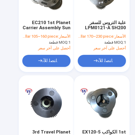
حولنا
جولة في المصنع
علبة التروس للسفر
EC210 1st Planet
Carrier Assembly Sun
LPM0121-A SH200
مراقبة الجودة
HD820 قطع غيار
Gear SA7117-30270
الأسعار:
dollar 170~230 piece
الأسعار:
dollar 105~160 piece
سوميتومو 3rd الكواكب
1 قطعة
MOQ:
1 قطعة
MOQ:
صن جير
اتصل بنا
أحصل على آخر سعر
أحصل على آخر سعر
أخبار
ﺎﺘﺼﻟ ﺍﻶﻧ
ﺎﺘﺼﻟ ﺍﻶﻧ
الحالات
اطلب عرض أسعار
علبة التروس حفارة
حفارة علبة التروس البديل
1st الكواكب EX120-5
3rd Travel Planet