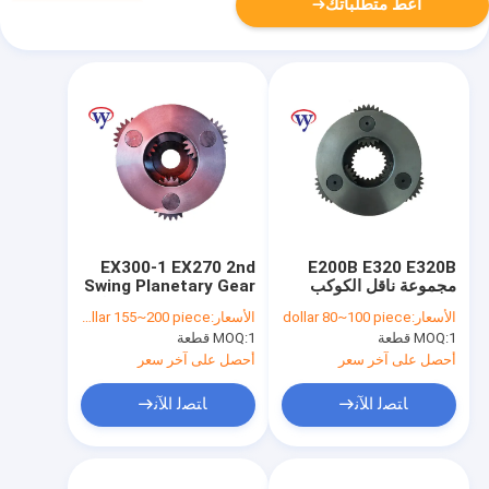
أعط متطلباتك
EX300-1 EX270 2nd
E200B E320 E320B
مجموعة ناقل الكوكب
Swing Planetary Gear
099-3790 للمضخة
Carrier 2024993 قطع
الأسعار:
dollar 80~100 piece
الأسعار:
dollar 155~200 piece
M2X120B-CHB-11A-
غيار حفارة هيتاشي
1 قطعة
MOQ:
1 قطعة
MOQ:
05
أحصل على آخر سعر
أحصل على آخر سعر
ﺎﺘﺼﻟ ﺍﻶﻧ
ﺎﺘﺼﻟ ﺍﻶﻧ