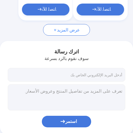
ﺎﺘﺼﻟ ﺍﻶﻧ
ﺎﺘﺼﻟ ﺍﻶﻧ
عرض المزيد
اترك رسالة
سوف نقوم بالرد بسرعة
استمر