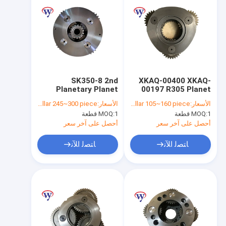
SK350-8 2nd
XKAQ-00400 XKAQ-
Planetary Planet
00197 R305 Planet
Carrier Gear Kobelco
Carrier Gear R305-7
الأسعار:
dollar 105~160 piece
الأسعار:
dollar 245~300 piece
Excavator Parts Sun
DH320 SY285C-8
1 قطعة
MOQ:
1 قطعة
MOQ:
Gear
أحصل على آخر سعر
أحصل على آخر سعر
ﺎﺘﺼﻟ ﺍﻶﻧ
ﺎﺘﺼﻟ ﺍﻶﻧ
المنزل
المنتجات
مقاطع فيديو