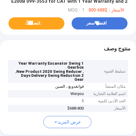
E200B 099-3553 for CAT with 1 Year Warranty and 2
Days Delivery
الأسعار：$688-800
MOQ：1
افضل سعر
ﺎﺘﺼﻟ ﺍﻶﻧ
منتوج وصف
1 Year Warranty Excavator Swing
Gearbox
تسليط الضوء
,
,
New Product 2020 Swing Reducer
2 Days Delivery Swing Reduction
Gear
مكان المنشأ
قوانغدونغ ، الصين
اسم العلامة التجارية
Weiyou
الحد الأدنى لكمية
1
الأسعار
$688-800
عرض المزيد