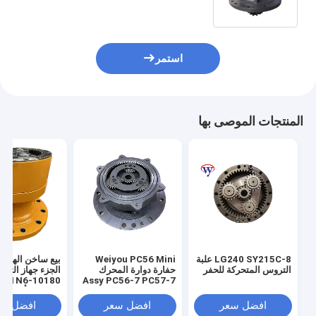
and 2 Days Delivery
استمر
المنتجات الموصى بها
LG240 SY215C-8 علبة
Weiyou PC56 Mini
بيع ساخن الهيدرو
التروس المتحركة للحفر
حفارة دوارة المحرك
7 31N6-10180
Assy PC56-7 PC57-7
محرك دوار دوار 22H-
الحفار التأرجح 
60-13201 علبة تروس
التروس
افضل سعر
افضل سعر
افضل سع
دوارة