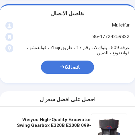
تفاصيل الاتصال
Mr. leifur
86-17724259822
غرفة 509 ، بلوك A ، رقم 17 ، طريق Zhuji ، قوانغتشو ،
قوانغدونغ ، الصين
ﺎﺘﺼﻟ ﺍﻶﻧ
احصل على افضل سعر ل
Weiyou High-Quality Excavator
Swing Gearbox E320B E200B 099-
3553 for CAT with 1 Year Warranty