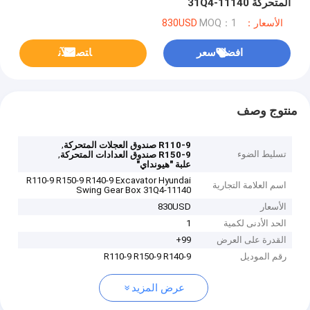
المتحركة 31Q4-11140
الأسعار：830USD
MOQ：1
افضل سعر
ﺎﺘﺼﻟ ﺍﻶﻧ
منتوج وصف
,
R110-9 صندوق العجلات المتحركة
تسليط الضوء
,
R150-9 صندوق العدادات المتحركة
علبة "هيونداي"
R110-9 R150-9 R140-9 Excavator Hyundai
اسم العلامة التجارية
Swing Gear Box 31Q4-11140
الأسعار
830USD
الحد الأدنى لكمية
1
القدرة على العرض
99+
رقم الموديل
R110-9 R150-9 R140-9
عرض المزيد