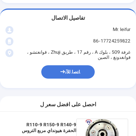
تفاصيل الاتصال
Mr. leifur
86-17724259822
غرفة 509 ، بلوك A ، رقم 17 ، طريق Zhuji ، قوانغتشو ،
قوانغدونغ ، الصين
ﺎﺘﺼﻟ ﺍﻶﻧ
احصل على افضل سعر ل
R110-9 R150-9 R140-9
الحفرة هيونداي مربع التروس