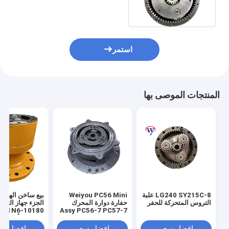
المتحركة 31Q4-11140
استمر
المنتجات الموصى بها
LG240 SY215C-8 علبة
Weiyou PC56 Mini
بيع ساخن الهيدرو
التروس المتحركة للحفر
حفارة دوارة المحرك
7 31N6-10180
Assy PC56-7 PC57-7
محرك دوار دوار 22H-
الحفار التأرجح 
60-13201 علبة تروس
التروس
افضل سعر
افضل سعر
افضل سع