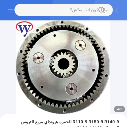
4
/
2
R110-9 R150-9 R140-9 الحفرة هيونداي مربع التروس