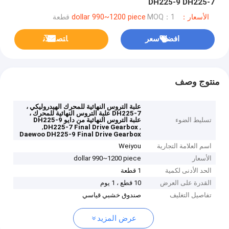
DH225-9 DH225-7
الأسعار：dollar 990~1200 piece
MOQ：1 قطعة
افضل سعر
ﺎﺘﺼﻟ ﺍﻶﻧ
منتوج وصف
علبة التروس النهائية للمحرك الهيدروليكي ،
DH225-7 علبة التروس النهائية للمحرك ،
تسليط الضوء
علبة التروس النهائية من دايو DH225-9
,
,
DH225-7 Final Drive Gearbox
Daewoo DH225-9 Final Drive Gearbox
اسم العلامة التجارية
Weiyou
الأسعار
dollar 990~1200 piece
الحد الأدنى لكمية
1 قطعة
القدرة على العرض
10 قطع ، 1 يوم
تفاصيل التغليف
صندوق خشبي قياسي
عرض المزيد