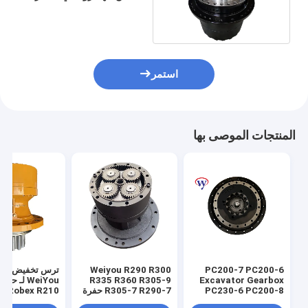
دايو DH225-9 DH225-7
استمر
المنتجات الموصى بها
PC200-7 PC200-6
Weiyou R290 R300
ترس تخفيض تأر
Excavator Gearbox
R335 R360 R305-9
WeiYou لـ حفا
PC230-6 PC200-8
R305-7 R290-7 حفرة
i Robex R210
Reduction Drive
تحريك الحد من عجلات
R210LC7 