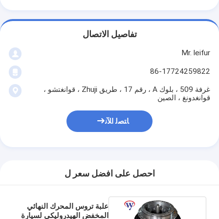
تفاصيل الاتصال
Mr. leifur
86-17724259822
غرفة 509 ، بلوك A ، رقم 17 ، طريق Zhuji ، قوانغتشو ،
قوانغدونغ ، الصين
ﺎﺘﺼﻟ ﺍﻶﻧ
احصل على افضل سعر ل
علبة تروس المحرك النهائي
المخفض الهيدروليكي لسيارة