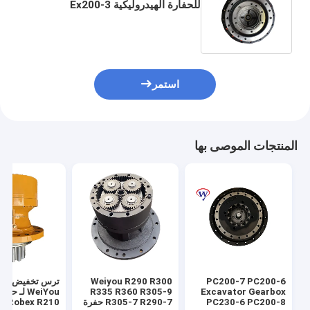
للحفارة الهيدروليكية Ex200-3
Ex200lc-3 Ex200h-3 Ex200lc-5
9155253 9149087
استمر
المنتجات الموصى بها
PC200-7 PC200-6
Weiyou R290 R300
ترس تخفيض تأر
Excavator Gearbox
R335 R360 R305-9
WeiYou لـ حفا
PC230-6 PC200-8
R305-7 R290-7 حفرة
i Robex R210