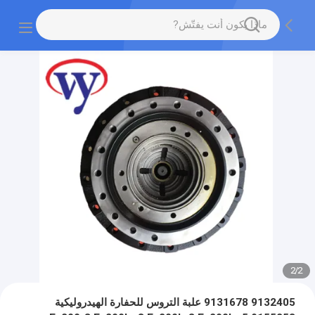
2
/
2
9132405 9131678 علبة التروس للحفارة الهيدروليكية