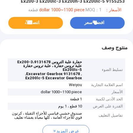
Ex200-3 Ex200lc-3 Ex200h-3 Ex200lc-5 9155253
9149087
الأسعار：dollar 1000~1100 piece
MOQ：1 قطعة
افضل سعر
ﺎﺘﺼﻟ ﺍﻶﻧ
منتوج وصف
حفارة علبة التروس Ex200-3،9131678
علبة تروس حفارة ، علبة تروس حفارة
تسليط الضوء
Ex200lc-5
,
,
9131678 Excavator Gearbox
Ex200lc-5 Excavator Gearbox
اسم العلامة التجارية
Weiyou
الأسعار
dollar 1000~1100 piece
الحد الأدنى لكمية
1 قطعة
القدرة على العرض
10 قطع ، 1 يوم
صندوق خشبي قياسي للأجزاء الثقيلة ، كرتون
تفاصيل التغليف
قوي للأجزاء العامة ، كلها معبأة بغشاء تغليف
عرض المزيد