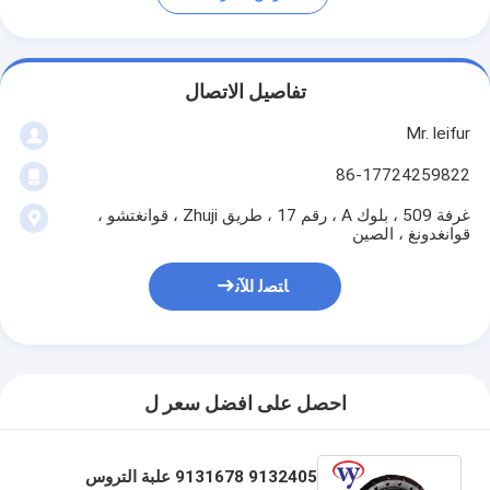
تفاصيل الاتصال
Mr. leifur
86-17724259822
غرفة 509 ، بلوك A ، رقم 17 ، طريق Zhuji ، قوانغتشو ،
قوانغدونغ ، الصين
ﺎﺘﺼﻟ ﺍﻶﻧ
احصل على افضل سعر ل
9132405 9131678 علبة التروس