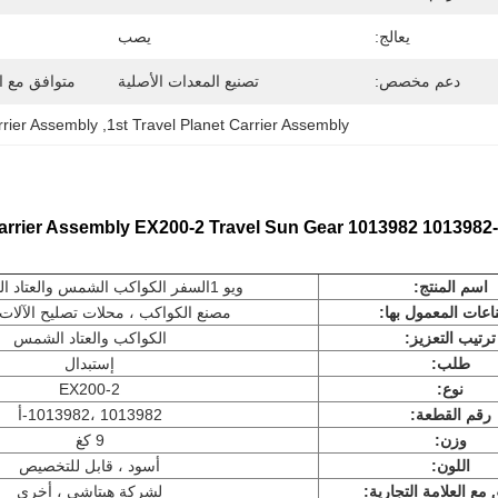
يعالج:
يصب
دعم مخصص:
تصنيع المعدات الأصلية
متوافق مع ال
rier Assembly
, 
1st Travel Planet Carrier Assembly
اسم المنتج:
ويو 1
السفر
الكواكب الشمس والعتاد ال
اعات المعمول بها:
مصنع الكواكب ، محلات تصليح الآلات
ترتيب التعزيز:
الكواكب والعتاد الشمس
طلب:
إستبدال
نوع:
EX200-2
رقم القطعة:
1013982 ،
1013982-أ
وزن:
9 كغ
اللون:
أسود ، قابل للتخصيص
مع العلامة التجارية:
لشركة هيتاشي ، أخرى