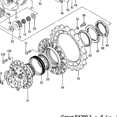
 السفر Group EX200-2: