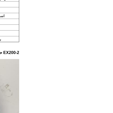
اسم 
ر
EX200-2 حامل ناقل حركة الكوكب الأول في علبة التروس من EX200-2