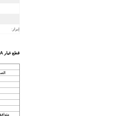
إبراز:
قطع غيار WY Excavator 1st Travel Planet Carrier Assembly EX200-2 Travel Sun Gear 1013982 1013982-A
الصن
متوافق 