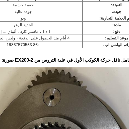
التعبئة:
حقيبة خشبية
جودة:
جودة عالية
العلامة التجارية:
ويو
مادة:
الحديد الزهر
دفع:
T / T ، ماستر كارد ، أليباي ... إلخ.
موعد التسليم:
4 أيام منذ الحصول على الدفعة ، وليس العنصر المخصص
قم الواتس اب:
+86 19867570553
صورة: