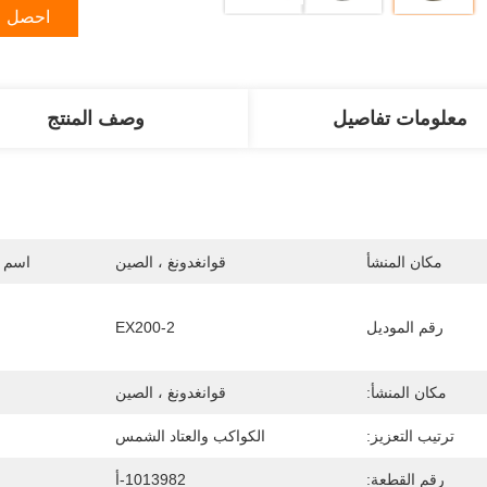
احصل ع
معلومات تفاصيل
وصف المنتج
مكان المنشأ
قوانغدونغ ، الصين
اسم ا
رقم الموديل
EX200-2
مكان المنشأ:
قوانغدونغ ، الصين
ترتيب التعزيز:
الكواكب والعتاد الشمس
ن
رقم القطعة:
1013982-أ