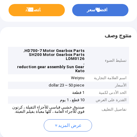
افضل سعر
ﺎﺘﺼﻟ ﺍﻶﻧ
منتوج وصف
,
HD700-7 Motor Gearbox Parts
SH200 Motor Gearbox Parts
LDM0126
تسليط الضوء
,
reduction gear assembly Sun Gear
Kato
اسم العلامة التجارية
Weiyou
الأسعار
dollar 23 ~ 50 piece
الحد الأدنى لكمية
1 قطعة
القدرة على العرض
10 قطع ، 1 يوم
صندوق خشبي قياسي للأجزاء الثقيلة ، كرتون
تفاصيل التغليف
قوي للأجزاء العامة ، كلها معبأة بفيلم التعبئة.
عرض المزيد