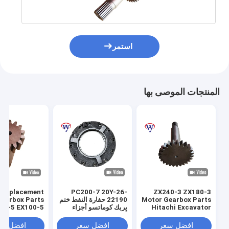
استمر
المنتجات الموصى بها
i Replacement
PC200-7 20Y-26-
ZX240-3 ZX180-3
Motor Gearbox Parts
22190 حفارة النفط ختم
Gearbox Parts
Hitachi Excavator
يربك كوماتسو أجزاء
20-5 EX100-5
Spare Parts 2049585
أصلية 20Y-26-22191
00-2 EX100-3
2028798
1st Sun Gear
افضل سعر
افضل سعر
افضل سع