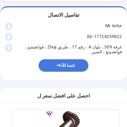
تفاصيل الاتصال
Mr. leifur
86-17724259822
غرفة 509 ، بلوك A ، رقم 17 ، طريق Zhuji ، قوانغتشو ،
قوانغدونغ ، الصين
ﺎﺘﺼﻟ ﺍﻶﻧ
احصل على افضل سعر ل