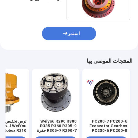
9254462 4688059
هيتاشي
استمر
المنتجات الموصى بها
PC200-7 PC200-6
Weiyou R290 R300
ترس تخفيض تأر
Excavator Gearbox
R335 R360 R305-9
WeiYou لـ حفا
PC230-6 PC200-8
R305-7 R290-7 حفرة
i Robex R210
Reduction Drive
تحريك الحد من عجلات
R210LC7 