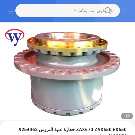
3
/
2
ZAX670 ZAX650 EX650 حفارة علبة التروس 9254462