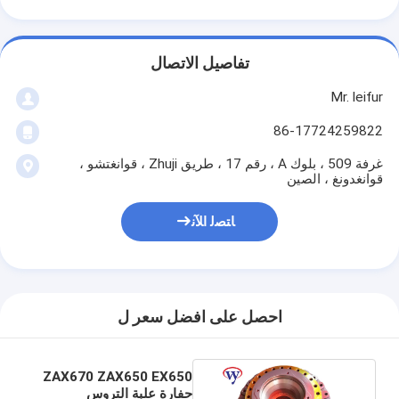
تفاصيل الاتصال
Mr. leifur
86-17724259822
غرفة 509 ، بلوك A ، رقم 17 ، طريق Zhuji ، قوانغتشو ،
قوانغدونغ ، الصين
ﺎﺘﺼﻟ ﺍﻶﻧ
احصل على افضل سعر ل
ZAX670 ZAX650 EX650
حفارة علبة التروس