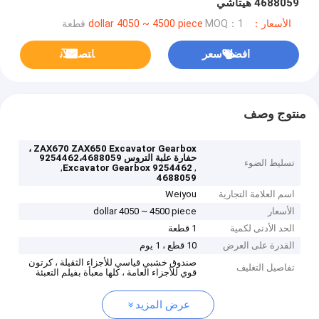
4688059 هيتاشي
الأسعار：dollar 4050 ~ 4500 piece
MOQ：1 قطعة
افضل سعر
ﺎﺘﺼﻟ ﺍﻶﻧ
منتوج وصف
ZAX670 ZAX650 Excavator Gearbox ،
حفارة علبة التروس 9254462،4688059
تسليط الضوء
,
,
Excavator Gearbox 9254462
4688059
اسم العلامة التجارية
Weiyou
الأسعار
dollar 4050 ~ 4500 piece
الحد الأدنى لكمية
1 قطعة
القدرة على العرض
10 قطع ، 1 يوم
صندوق خشبي قياسي للأجزاء الثقيلة ، كرتون
تفاصيل التغليف
قوي للأجزاء العامة ، كلها معبأة بفيلم التعبئة
عرض المزيد