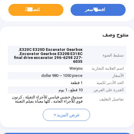
افضل سعر
ﺎﺘﺼﻟ ﺍﻶﻧ
منتوج وصف
,
E320C E320D Excavator Gearbox
,
Excavator Gearbox E320B E318C
تسليط الضوء
final drive excavator 296-6298 227-
6035
اسم العلامة التجارية
Weiyou
الأسعار
dollar 980 ~ 1050 piece
الحد الأدنى لكمية
1 قطعة
القدرة على العرض
10 قطع ، 1 يوم
صندوق خشبي قياسي للأجزاء الثقيلة ، كرتون
تفاصيل التغليف
قوي للأجزاء العامة ، كلها معبأة بفيلم التعبئة
عرض المزيد