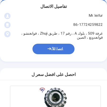
تفاصيل الاتصال
Mr. leifur
86-17724259822
غرفة 509 ، بلوك A ، رقم 17 ، طريق Zhuji ، قوانغتشو ،
قوانغدونغ ، الصين
ﺎﺘﺼﻟ ﺍﻶﻧ
احصل على افضل سعر ل