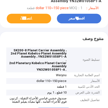
Assembly YN32W01058P1-A
الأسعار：dollar 110~150 piece
MOQ：1 قطعة
افضل سعر
ﺎﺘﺼﻟ ﺍﻶﻧ
منتوج وصف
SK200-8 Planet Carrier Assembly ،
2nd Planet Kobelco Planet Assembly
Assembly ، YN32W01058P1-A
تسليط الضوء
,
2nd Planetary Kobelco Planet Carrier
Assembly
,
YN32W01058P1-A
اسم العلامة التجارية
Weiyou
الأسعار
dollar 110~150 piece
الحد الأدنى لكمية
1 قطعة
القدرة على العرض
10 قطع ، 1 يوم
صندوق خشبي قياسي للأجزاء الثقيلة ، كرتون
تفاصيل التغليف
قوي للأجزاء العامة ، كلها معبأة بفيلم التعبئة