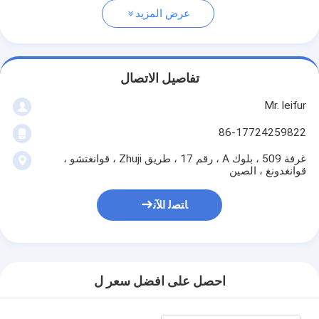
عرض المزيد
تفاصيل الاتصال
Mr. leifur
86-17724259822
غرفة 509 ، بلوك A ، رقم 17 ، طريق Zhuji ، قوانغتشو ،
قوانغدونغ ، الصين
ﺎﺘﺼﻟ ﺍﻶﻧ
احصل على افضل سعر ل