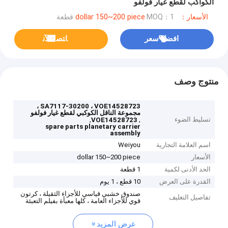
الكواكب لقطع غيار فولفو
الأسعار：dollar 150~200 piece
MOQ：1 قطعة
افضل سعر
ﺎﺘﺼﻟ ﺍﻶﻧ
منتوج وصف
SA7117-30200 ، VOE14528723 ،
مجموعة الناقل الكوكبي لقطع غيار فولفو
تسليط الضوء
,
,
VOE14528723
spare parts planetary carrier
assembly
اسم العلامة التجارية
Weiyou
الأسعار
dollar 150~200 piece
الحد الأدنى لكمية
1 قطعة
القدرة على العرض
10 قطع ، 1 يوم
صندوق خشبي قياسي للأجزاء الثقيلة ، كرتون
تفاصيل التغليف
قوي للأجزاء العامة ، كلها معبأة بفيلم التعبئة
عرض المزيد