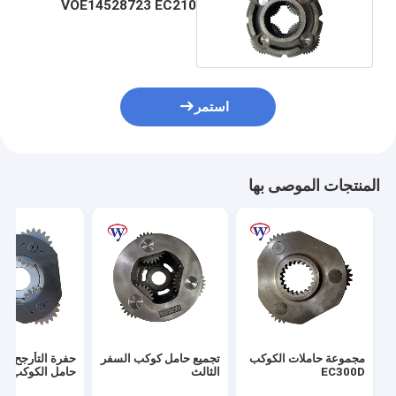
VOE14528723 EC210
مجموعة ناقل الكواكب لقطع
غيار فولفو
استمر
المنتجات الموصى بها
مجموعة حاملات الكوكب
تجميع حامل كوكب السفر
حفرة التأرجح الج
EC300D
الثالث
حامل الكوكب