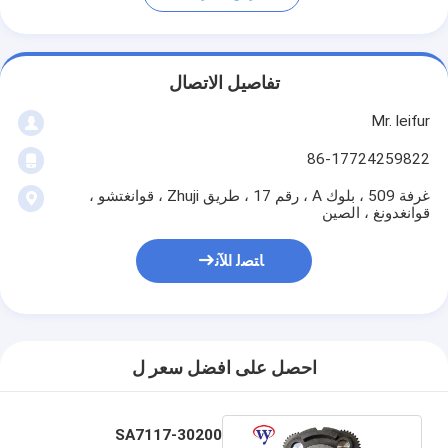
تفاصيل الاتصال
Mr. leifur
86-17724259822
غرفة 509 ، بلوك A ، رقم 17 ، طريق Zhuji ، قوانغتشو ،
قوانغدونغ ، الصين
ﺎﺘﺼﻟ ﺍﻶﻧ
احصل على افضل سعر ل
SA7117-30200