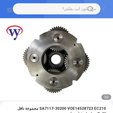
2
/
2
SA7117-30200 VOE14528723 EC210 مجموعة ناقل