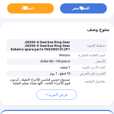
افضل سعر
ﺎﺘﺼﻟ ﺍﻶﻧ
منتوج وصف
,
SK200-6 Gearbox Ring Gear
تسليط الضوء
,
SK200-5 Gearbox Ring Gear
Kobelco spare parts YN32W01012P1
اسم العلامة التجارية
Weiyou
الأسعار
dollar 80~130 piece
الحد الأدنى لكمية
1 قطعة
القدرة على العرض
10 قطع ، 1 يوم
صندوق خشبي قياسي للأجزاء الثقيلة ، كرتون
تفاصيل التغليف
قوي للأجزاء العامة ، كلها معبأة بفيلم التعبئة
عرض المزيد