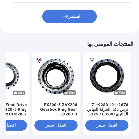
استمر
المنتجات الموصى بها
ng Final Drive
EX200-5 ZAX200
191-2676 171-9280
ترس ناقل الحركة النهائي
Gearbox Ring Gear
 R220-5 Ring
الدائري E325C E329C
EX200-3
 Box DH220-2
tom Ring and
Synchronizer Ring
E329D E324 E324D
Pinion Gears
1020184 1018789
افضل سعر
افضل سعر
افضل سع
1025787