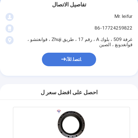
تفاصيل الاتصال
Mr. leifur
86-17724259822
غرفة 509 ، بلوك A ، رقم 17 ، طريق Zhuji ، قوانغتشو ،
قوانغدونغ ، الصين
ﺎﺘﺼﻟ ﺍﻶﻧ
احصل على افضل سعر ل