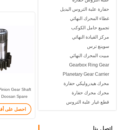
حفارة علبة التروس البديل
غطاء المحرك النهائي
تجميع حامل الكوكب
مركز القيادة النهائي
سوينغ ترس
مبيت المحرك النهائي
Gearbox Ring Gear
Planetary Gear Carrier
محرك هيدروليكي حفارة
nion Gear Shaft
محرك محرك حفارة
 Doosan Spare
قطع غيار علبة التروس
nion Shaft
احصل على أ
اتصل بنا