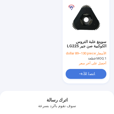
سوينغ علبة التروس
الكوكبية صن جير LG225
SY215-8 1st Sany
الأسعار:
dollar 89~130 piece
Excavator Spare
1 قطعة
MOQ:
Parts Planet Carrier
أحصل على آخر سعر
ﺎﺘﺼﻟ ﺍﻶﻧ
اترك رسالة
سوف نقوم بالرد بسرعة