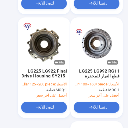
ﺎﺘﺼﻟ ﺍﻶﻧ
ﺎﺘﺼﻟ ﺍﻶﻧ
LG225 LG922 Final
LG225 LG992 RG11
قطع الغيار للمحفرة
Drive Housing SY215-
8 Lonking 200
Sany215-8
الأسعار:
dollar+100~160+piece
الأسعار:
dollar 125~200 piece
1 قطعة
MOQ:
1 قطعة
MOQ:
أحصل على آخر سعر
أحصل على آخر سعر
ﺎﺘﺼﻟ ﺍﻶﻧ
ﺎﺘﺼﻟ ﺍﻶﻧ